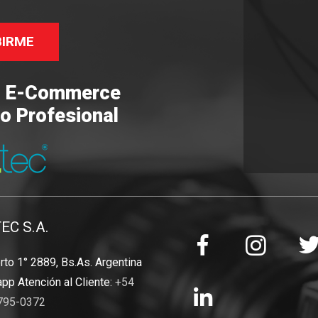
BIRME
o E-Commerce
o Profesional
TEC S.A.
to 1° 2889, Bs.As. Argentina
pp Atención al Cliente:
+54
795-0372