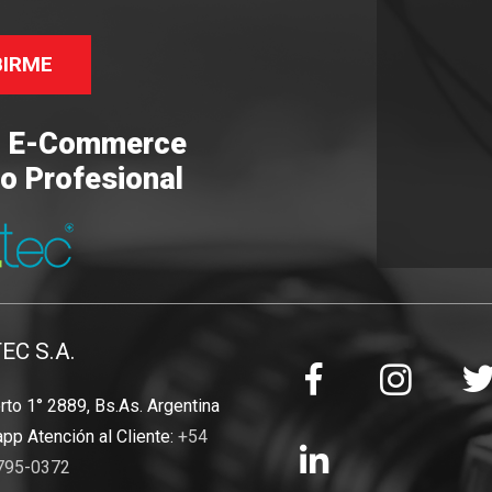
BIRME
o E-Commerce
o Profesional
TEC S.A.
to 1° 2889, Bs.As. Argentina
pp Atención al Cliente:
+54
795-0372