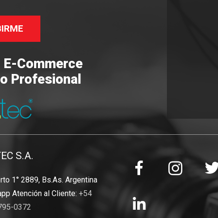
BIRME
o E-Commerce
o Profesional
TEC S.A.
to 1° 2889, Bs.As. Argentina
pp Atención al Cliente:
+54
795-0372