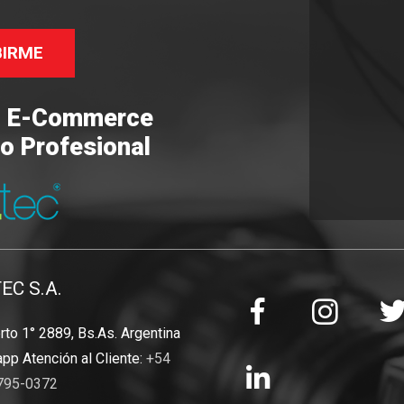
BIRME
o E-Commerce
o Profesional
TEC S.A.
to 1° 2889, Bs.As. Argentina
pp Atención al Cliente:
+54
795-0372