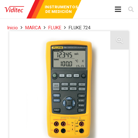
AUDIO Y
INSTRUMENTOS
BROADCAST
VIDEO
DE MEDICIÓN
Inicio
MARCA
FLUKE
FLUKE 724