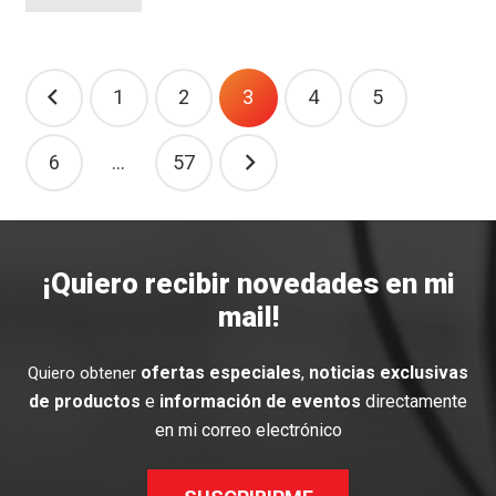
Navegación
1
2
3
4
5
de
entradas
6
…
57
¡Quiero recibir novedades en mi
mail!
ofertas especiales
,
noticias exclusivas
Quiero obtener
de productos
e
información de eventos
directamente
en mi correo electrónico