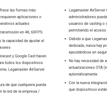
frece las formas más
Legamaster AirServer 
e requieren aplicaciones o
administradores puede
perativos actuales
usuarios de casting o 
permitiendo el acceso 
 transmisión en 4K, 60FPS
Debido a que Legamast
s la capacidad de ajustar el
dedicado, nunca hay p
desees
ejecutándose en segun
iracast y Google Cast hacen
No hay necesidad de a
ara todos los dispositivos.
actualizaciones OTA (i
ome, Legamaster AirServer
automáticamente
Con la nueva integraci
ura de que cualquiera pueda
qué dispositivos está
n la red de la empresa /