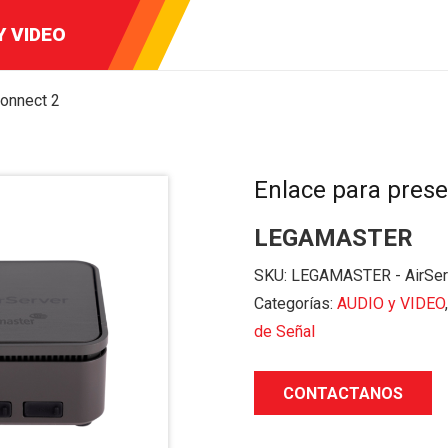
ENTOS DE
Y VIDEO
DCAST
CIÓN
Connect 2
Enlace para prese
LEGAMASTER
SKU:
LEGAMASTER - AirSer
Categorías:
AUDIO y VIDEO
de Señal
CONTACTANOS