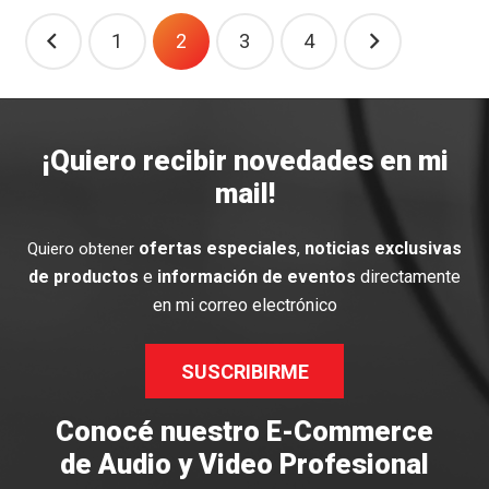
Navegación
1
2
3
4
de
entradas
¡Quiero recibir novedades en mi
mail!
ofertas especiales
,
noticias exclusivas
Quiero obtener
de productos
e
información de eventos
directamente
en mi correo electrónico
SUSCRIBIRME
Conocé nuestro E-Commerce
de Audio y Video Profesional