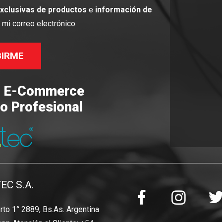
exclusivas de productos
e
información de
mi correo electrónico
BIRME
o E-Commerce
o Profesional
TEC S.A.
to 1° 2889, Bs.As. Argentina