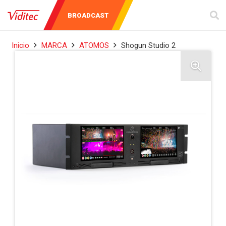
AUDIO Y
INSTRUMENTOS
BROADCAST
VIDEO
DE MEDICIÓN
Inicio
MARCA
ATOMOS
Shogun Studio 2