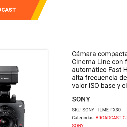
ENTOS DE
Y VIDEO
DCAST
CIÓN
Cámara compacta
Cinema Line con 
automático Fast H
alta frecuencia d
valor ISO base y c
SONY
SKU:
SONY - ILME-FX30
Categorías:
BROADCAST
,
C
SONY