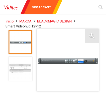
AUDIO Y
INSTRUMENTOS
BROADCAST
VIDEO
DE MEDICIÓN
Inicio
MARCA
BLACKMAGIC DESIGN
Smart Videohub 12×12