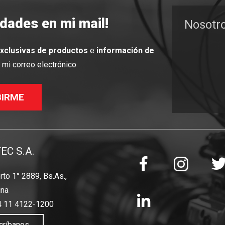
edades en mi mail!
Nosotr
exclusivas de productos
e
información de
mi correo electrónico
BIRME
TEC S.A.
to 1° 2889, Bs.As.,
ina
4 11 4122-1200