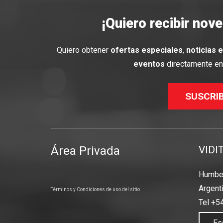
¡Quiero recibir nov
Quiero obtener
ofertas especiales
,
noticias 
eventos
directamente en 
SUSCRI
Área Privada
VIDI
Humber
Argent
Términos y Condiciones de uso del sitio
Tel +5