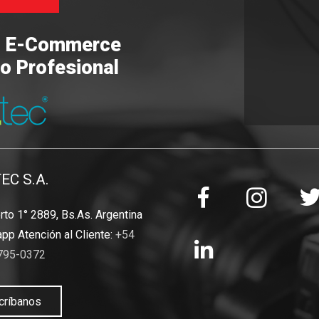
o E-Commerce
o Profesional
TEC S.A.
to 1° 2889, Bs.As. Argentina
pp Atención al Cliente:
+54
795-0372
críbanos