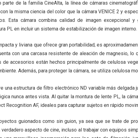
rte de la familia CineAlta, la línea de cámaras cinematográfi
on la misma ciencia del color que la cámara VENICE 2 y espec
s. Esta cámara combina calidad de imagen excepcional y gr
ra PL en incluir un sistema de estabilización de imagen interno.
pacta y liviana que ofrece gran portabilidad; es aproximadamen
ta con una carcasa resistente de aleación de magnesio, lo qu
 de accesorios están hechos principalmente de celulosa vegeta
mbiente. Además, para proteger la cámara, se utiliza celulosa m
e una estructura de filtro electrónico ND variable más delgada
lógica nunca antes vista. Al quitar la montura de lente PL, la cá
ct Recognition AF, ideales para capturar sujetos en rápido movi
oyectos guionados como sin guion, ya sea que se trate de prod
erdadero aspecto de cine, incluso al trabajar con equipos simp