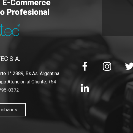
o E-Commerce
o Profesional
TEC S.A.
to 1° 2889, Bs.As. Argentina
pp Atención al Cliente:
+54
795-0372
críbanos