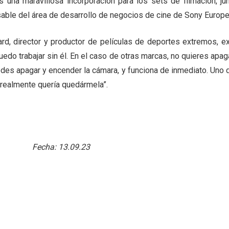
es una maravillosa incorporación para los sets de filmación, j
sable del área de desarrollo de negocios de cine de Sony Europe
rd, director y productor de películas de deportes extremos, ex
uedo trabajar sin él. En el caso de otras marcas, no quieres ap
edes apagar y encender la cámara, y funciona de inmediato. Uno
; realmente quería quedármela”.
Fecha:
13.09.23