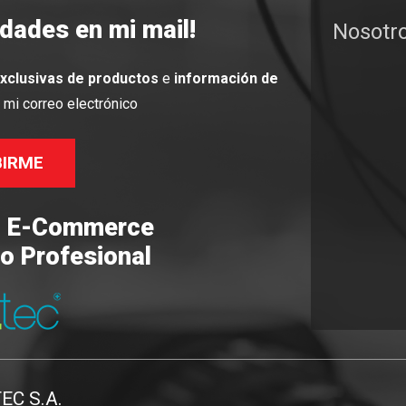
edades en mi mail!
Nosotr
exclusivas de productos
e
información de
mi correo electrónico
BIRME
o E-Commerce
o Profesional
TEC S.A.