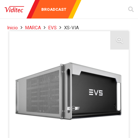
AUDIO Y
INSTRUMENTOS
BROADCAST
VIDEO
DE MEDICIÓN
Inicio
MARCA
EVS
XS-VIA