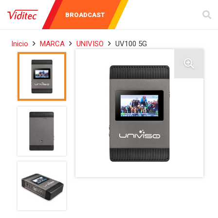
AUDIO Y
INSTRUMENTOS
BROADCAST
VIDEO
DE MEDICIÓN
Inicio
MARCA
UNIVISO
UV100 5G