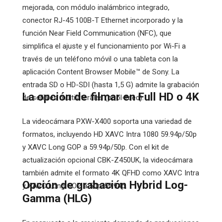
mejorada, con módulo inalámbrico integrado,
conector RJ-45 100B-T Ethernet incorporado y la
función Near Field Communication (NFC), que
simplifica el ajuste y el funcionamiento por Wi-Fi a
través de un teléfono móvil o una tableta con la
aplicación Content Browser Mobile™ de Sony. La
entrada SD o HD-SDI (hasta 1,5 G) admite la grabación
La opción de filmar en Full HD o 4K
de señales multilaterales (pool-feed).
La videocámara PXW-X400 soporta una variedad de
formatos, incluyendo HD XAVC Intra 1080 59.94p/50p
y XAVC Long GOP a 59.94p/50p. Con el kit de
actualización opcional CBK-Z450UK, la videocámara
también admite el formato 4K QFHD como XAVC Intra
Opción de grabación Hybrid Log-
y XAVC Long GOP a 50p/59.94p.
Gamma (HLG)