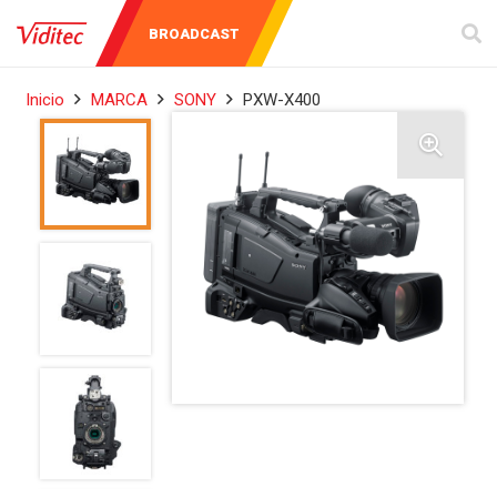
AUDIO Y
INSTRUMENTOS
BROADCAST
VIDEO
DE MEDICIÓN
Inicio
MARCA
SONY
PXW-X400