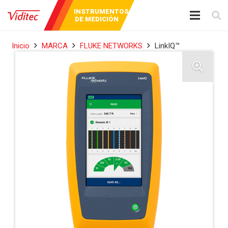
AUDIO Y
INSTRUMENTOS
BROADCAST
VIDEO
DE MEDICIÓN
Inicio
MARCA
FLUKE NETWORKS
LinkIQ™