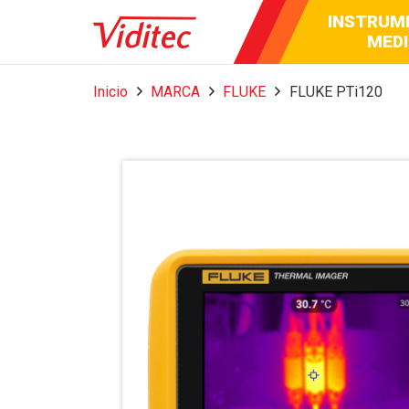
INSTRUM
AUDIO 
BROA
MEDI
Inicio
MARCA
FLUKE
FLUKE PTi120