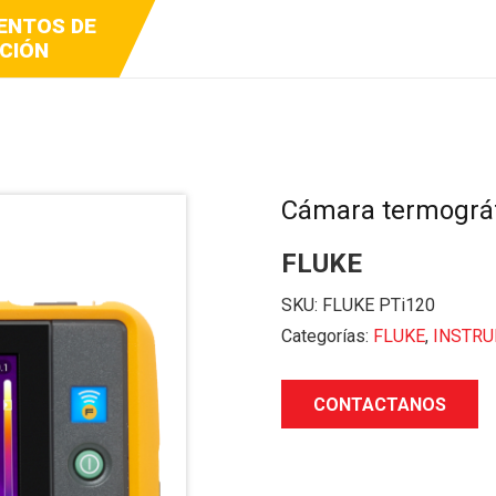
ENTOS DE
Y VIDEO
DCAST
CIÓN
Cámara termográfi
FLUKE
SKU:
FLUKE PTi120
Categorías:
FLUKE
,
INSTRU
CONTACTANOS