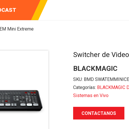
ENTOS DE
Y VIDEO
DCAST
CIÓN
EM Mini Extreme
Switcher de Video
BLACKMAGIC
SKU:
BMD SWATEMMINIC
Categorías:
BLACKMAGIC 
Sistemas en Vivo
CONTACTANOS