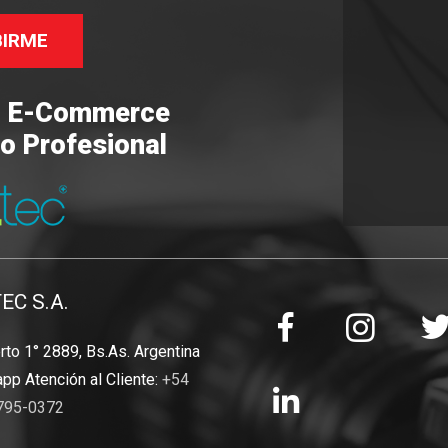
BIRME
o E-Commerce
o Profesional
TEC S.A.
to 1° 2889, Bs.As. Argentina
pp Atención al Cliente:
+54
795-0372