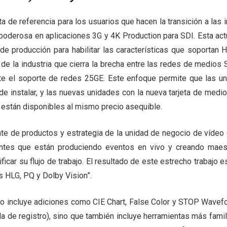
a de referencia para los usuarios que hacen la transición a las i
 poderosa en aplicaciones 3G y 4K Production para SDI. Esta act
 de producción para habilitar las características que soportan
e la industria que cierra la brecha entre las redes de medios S
te el soporte de redes 25GE. Este enfoque permite que las uni
de instalar, y las nuevas unidades con la nueva tarjeta de medi
 están disponibles al mismo precio asequible.
ente de productos y estrategia de la unidad de negocio de vídeo
entes que están produciendo eventos en vivo y creando maes
car su flujo de trabajo. El resultado de este estrecho trabajo 
s HLG, PQ y Dolby Vision”.
lo incluye adiciones como CIE Chart, False Color y STOP Wavef
a de registro), sino que también incluye herramientas más fami