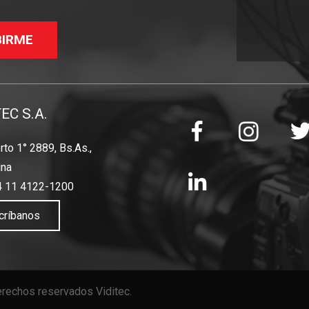
BIRME
TEC S.A.
to 1° 2889, Bs.As.,
ina
4 11 4122-1200
críbanos
rechos reservados Viditec.