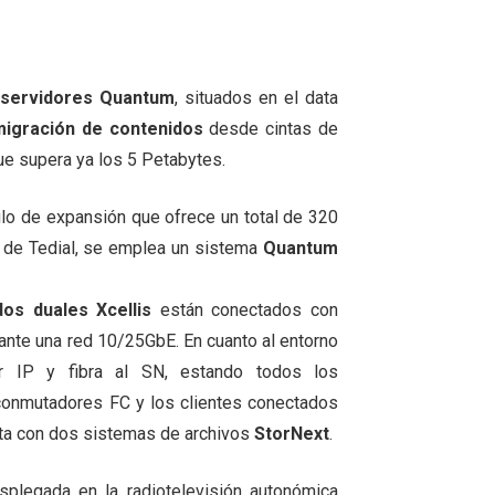
servidores Quantum
, situados en el data
migración de contenidos
desde cintas de
e supera ya los 5 Petabytes.
o de expansión que ofrece un total de 320
a de Tedial, se emplea un sistema
Quantum
os duales Xcellis
están conectados con
nte una red 10/25GbE. En cuanto al entorno
r IP y fibra al SN, estando todos los
conmutadores FC y los clientes conectados
a con dos sistemas de archivos
StorNext
.
esplegada en la radiotelevisión autonómica