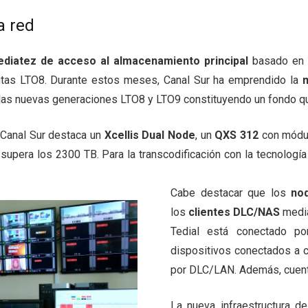
a red
diatez de acceso al almacenamiento principal
basado en
intas LTO8. Durante estos meses, Canal Sur ha emprendido la
las nuevas generaciones LTO8 y LTO9 constituyendo un fondo qu
 Canal Sur destaca un
Xcellis Dual Node
, un
QXS 312
con módul
supera los 2300 TB. Para la transcodificación con la tecnologí
Cabe destacar que los
nod
los
clientes DLC/NAS
media
Tedial está conectado po
dispositivos conectados a 
por DLC/LAN. Además, cuent
La nueva infraestructura d