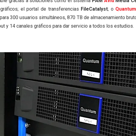
ible gracias a soluciones como el sistema
PAM
Avid
Media Ce
gráficos; el portal de transferencias
FileCatalyst
; o
Quantu
 para 300 usuarios simultáneos, 870 TB de almacenamiento bruto
ut y 14 canales gráficos para dar servicio a todos los estudios.