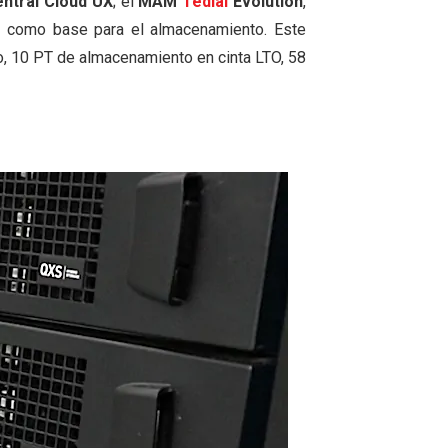
ntral Cloud UX
; el
MAM
Tedial
Evolution
,
m
como base para el almacenamiento. Este
, 10 PT de almacenamiento en cinta LTO, 58