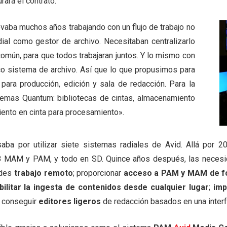
rará el contrato.
levaba muchos años trabajando con un flujo de trabajo no
dial como gestor de archivo. Necesitaban centralizarlo
común, para que todos trabajaran juntos. Y lo mismo con
ico sistema de archivo. Así que lo que propusimos para
ara producción, edición y sala de redacción. Para la
stemas Quantum: bibliotecas de cintas, almacenamiento
iento en cinta para procesamiento».
saba por utilizar siete sistemas radiales de Avid. Allá por
: 8 MAM y PAM, y todo en SD. Quince años después, las necesi
edes
trabajo remoto
; proporcionar
acceso a PAM y MAM de fo
bilitar la ingesta de contenidos desde cualquier lugar
;
imp
y conseguir
editores ligeros
de redacción basados en una inter